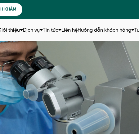
CH KHÁM
iới thiệu
Dịch vụ
Tin tức
Liên hệ
Hướng dẫn khách hàng
T