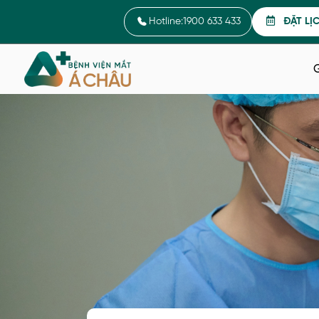
Hotline:
1900 633 433
ĐẶT LỊ
G